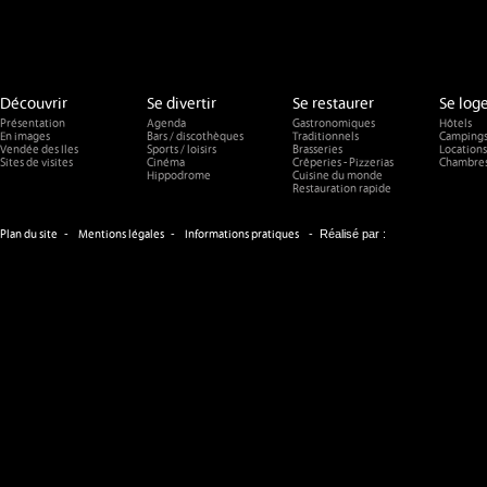
Découvrir
Se divertir
Se restaurer
Se log
Présentation
Agenda
Gastronomiques
Hôtels
En images
Bars / discothèques
Traditionnels
Camping
Vendée des Iles
Sports / loisirs
Brasseries
Locations
Sites de visites
Cinéma
Crêperies - Pizzerias
Chambres
Hippodrome
Cuisine du monde
Restauration rapide
-
-
-
Réalisé par :
Plan du site
Mentions légales
Informations pratiques